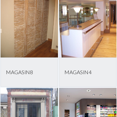
MAGASIN8
MAGASIN4