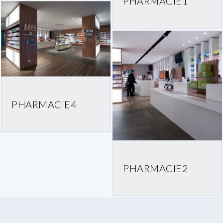
PHARMACIE1
PHARMACIE4
PHARMACIE2